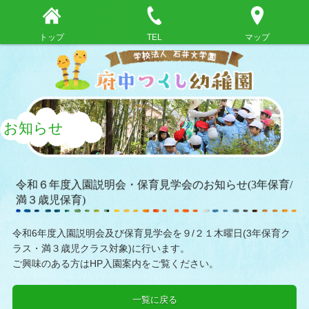
トップ
TEL
マップ
お知らせ
令和６年度入園説明会・保育見学会のお知らせ(3年保育/
満３歳児保育)
令和6年度入園説明会及び保育見学会を９/２１木曜日(3年保育ク
ラス・満３歳児クラス対象)に行います。
ご興味のある方はHP入園案内をご覧ください。
一覧に戻る