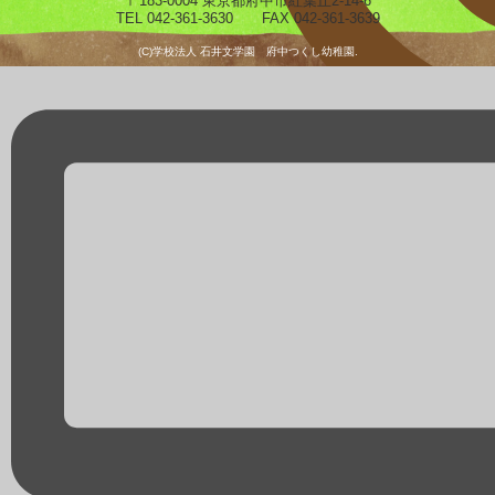
〒183-0004 東京都府中市紅葉丘2-14-6
TEL 042-361-3630 FAX 042-361-3639
(C)学校法人 石井文学園 府中つくし幼稚園.
預かり保育