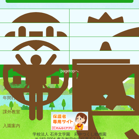
pagetopへ
園の概要
一日の様子
年間行事
課外教室
未就園児教室
入園案内
ギャラリー
学校法人 石井文学園 府中つくし幼稚園