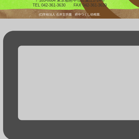
〒183-0004 東京都府中市紅葉丘2-14-6
TEL 042-361-3630 FAX 042-361-3639
(C)学校法人 石井文学園 府中つくし幼稚園.
預かり保育