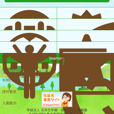
pagetopへ
園の概要
一日の様子
年間行事
課外教室
未就園児教室
入園案内
ギャラリー
学校法人 石井文学園 府中つくし幼稚園