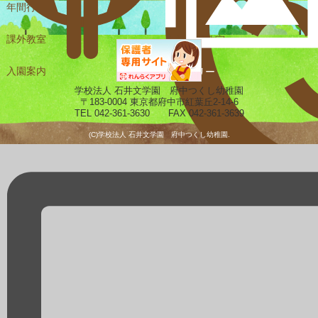
年間行事
課外教室
未就園児教室
入園案内
ギャラリー
学校法人 石井文学園 府中つくし幼稚園
〒183-0004 東京都府中市紅葉丘2-14-6
TEL 042-361-3630 FAX 042-361-3639
(C)学校法人 石井文学園 府中つくし幼稚園.
預かり保育