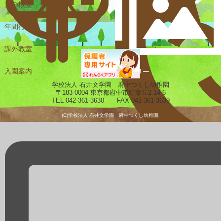
園の概要
一日の様子
年間行事
課外教室
未就園児教室
入園案内
ギャラリー
学校法人 石井文学園 府中つくし幼稚園
〒183-0004 東京都府中市紅葉丘2-14-6
TEL 042-361-3630 FAX 042-361-3639
(C)学校法人 石井文学園 府中つくし幼稚園.
預かり保育