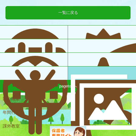
一覧に戻る
pagetopへ
園の概要
一日の様子
年間行事
課外教室
未就園児教室