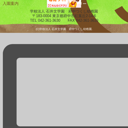
入園案内
ギャラリー
学校法人 石井文学園 府中つくし幼稚園
〒183-0004 東京都府中市紅葉丘2-14-6
TEL 042-361-3630 FAX 042-361-3639
(C)学校法人 石井文学園 府中つくし幼稚園.
預かり保育