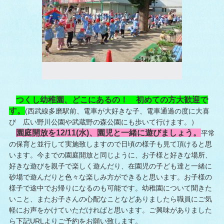
つくし幼稚園、どこにあるの！ 初めての方大歓迎で
す。
(西武線多磨駅前、電車が大好きな子、電車通過の度に大喜
び 広い野川公園や武蔵野の森公園にも歩いて行けます。）
園庭開放を12/11(水)、園児と一緒に遊びましょう。
平常
の保育と並行して実施致しますので日頃の様子も見て頂けると思
います。今までの園庭開放と同じように、お子様と好きな場所、
好きな遊びを親子で楽しく遊んだり、在園児の子ども達と一緒に
砂場で遊んだりと色々な楽しみ方ができると思います。お子様の
様子で途中でお帰りになるのも可能です。幼稚園について聞きた
いこと、またお子さんの心配なことなどありましたら職員にご気
軽にお声をかけていただければと思います。ご興味がありました
ら下記URLよりご予約をお願い致します。