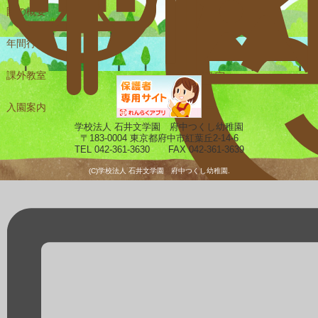
園の概要
一日の様子
年間行事
課外教室
未就園児教室
入園案内
ギャラリー
学校法人 石井文学園 府中つくし幼稚園
〒183-0004 東京都府中市紅葉丘2-14-6
TEL 042-361-3630 FAX 042-361-3639
(C)学校法人 石井文学園 府中つくし幼稚園.
預かり保育