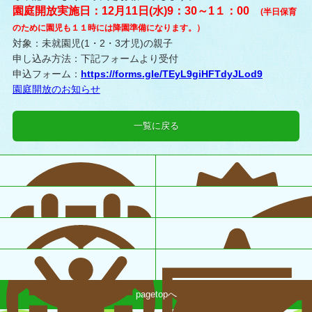
園庭開放実施日：12月11日(水)9：30～1１：00
(半日保育
のために園児も１１時には降園準備になります。）
対象：未就園児(1・2・3才児)の親子
申し込み方法：下記フォームより受付
申込フォーム：
https://forms.gle/TEyL9giHFTdyJLod9
園庭開放のお知らせ
一覧に戻る
pagetopへ