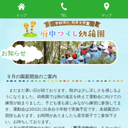
トップ
TEL
マップ
お知らせ
９月の園庭開放のご案内
まだまだ暑い日が続ております。朝夕は少し涼しさを感じるよ
うになりました。幼稚園では秋の遠足を終えて運動会に向けての
練習が始まりました。子ども達も楽しみながら練習に参加してま
す。運動会は10/12に白糸台小学校で実施予定です。未就園児の
競技もあります。お時間がありましたら是非親子でご参加下さ
い。お待ちしております。
９月の園庭開放のお知らせです。「
親子で自由に
」をテーマに