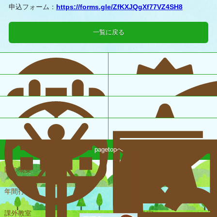
申込フォーム：
https://forms.gle/ZfKXJQgXf77VZ4SH8
一覧に戻る
pagetopへ
園の概要
一日の様子
年間行事
課外教室
未就園児教室