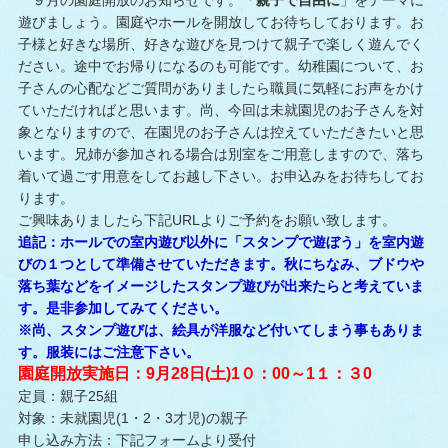
遊びましょう。園庭やホールを開放してお待ちしております。お
子様と好きな場所、好きな遊びを見つけて親子で楽しく遊んでく
ださい。途中でお帰りになるのも可能です。幼稚園について、お
子さんの心配などご質問がありましたら職員に気軽にお声をかけ
ていただければと思います。尚、今回は未就園児のお子さんを対
象となりますので、在園児のお子さんは控えていただきたいと思
います。兄姉が参加される場合は別室をご用意しますので、落ち
着いて過ごす用意をしてお越し下さい。お申込みをお待ちしてお
ります。
ご興味ありましたら下記URLよりご予約をお願い致します。
追記：ホールでの室内遊び以外に「スタンプで遊ぼう」を室内遊
びの１つとして準備させていただきます。秋にちなみ、ブドウや
落ち葉などをイメージしたスタンプ遊びが出来たらと考えていま
す。是非参加してみてください。
※尚、スタンプ遊びは、絵具が洋服など付いてしまう事もありま
す。服装にはご注意下さい。
園庭開放実施日：9月28日(土)1０：00～1１：３0
定員：親子25組
対象：未就園児(1・2・3才児)の親子
申し込み方法：下記フォームより受付