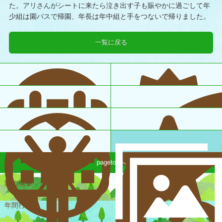
た。アリさんがシートに来たら泣き出す子も賑やかに過ごして年
少組は園バスで帰園、年長は年中組と手をつないで帰りました。
一覧に戻る
pagetopへ
園の概要
一日の様子
年間行事