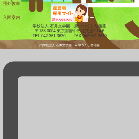
課外教室
未就園児教室
入園案内
ギャラリー
学校法人 石井文学園 府中つくし幼稚園
〒183-0004 東京都府中市紅葉丘2-14-6
TEL 042-361-3630 FAX 042-361-3639
(C)学校法人 石井文学園 府中つくし幼稚園.
預かり保育