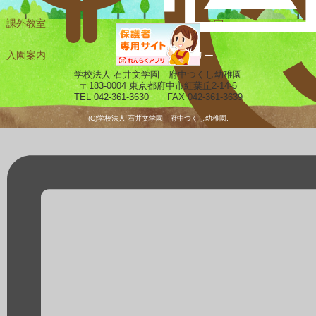
課外教室
未就園児教室
入園案内
ギャラリー
学校法人 石井文学園 府中つくし幼稚園
〒183-0004 東京都府中市紅葉丘2-14-6
TEL 042-361-3630 FAX 042-361-3639
(C)学校法人 石井文学園 府中つくし幼稚園.
預かり保育